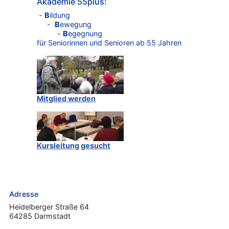
Akademie 55plus:
-
B
ildung
-
B
ewegung
-
B
egegnung
für Seniorinnen und Senioren ab 55 Jahren
Mitglied werden
Kursleitung gesucht
Adresse
Heidelberger Straße 64
64285 Darmstadt