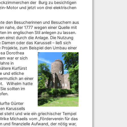
rockzimmerchen der Burg zu besichtigen
in-Motor und jetzt von drei elektrischen
chte den Besucherinnen und Besuchern aus
en nahe, der 1777 wegen einer Quelle mit
en im englischen Stil anlegen zu lassen.
en einst durch die Anlage. Die Nutzung
 Damen oder das Karussell – ließ sich
e Projekte, zum Beispiel den Umbau einer
Rosa
Dorothea
rem war er sich
Jahre in
pätere Kurfürst
e und etliche
ermutlich an einer
bt. Wilhelm hatte
Sie sollten im
pfen.
durfte Günter
hen Karussells
el steht und wie ein griechischer Tempel
lrike Michaelis vom „Förderverein für das
 und finanzielle Aufwand, der nötig war,