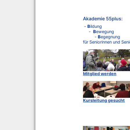
Akademie 55plus:
-
B
ildung
-
B
ewegung
-
B
egegnung
für Seniorinnen und Sen
Mitglied werden
Kursleitung gesucht