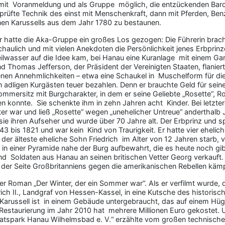
r mit Voranmeldung und als Gruppe möglich, die entzückenden Ba
rüfte Technik des einst mit Menschenkraft, dann mit Pferden, Benz
n Karussells aus dem Jahr 1780 zu bestaunen.
r hatte die Aka-Gruppe ein großes Los gezogen: Die Führerin bra
aulich und mit vielen Anekdoten die Persönlichkeit jenes Erbprinz
lwasser auf die Idee kam, bei Hanau eine Kuranlage mit einem Gart
 Thomas Jefferson, der Präsident der Vereinigten Staaten, flaniert
enen Annehmlichkeiten – etwa eine Schaukel in Muschelform für die
 adligen Kurgästen teuer bezahlen. Denn er brauchte Geld für sein
Sommersitz mit Burgcharakter, in dem er seine Geliebte „Rosette“, 
en konnte. Sie schenkte ihm in zehn Jahren acht Kinder. Bei letzte
ater war und ließ „Rosette“ wegen „unehelicher Untreue“ anderthalb 
sie ihren Aufseher und wurde über 70 Jahre alt. Der Erbprinz und s
3 bis 1821 und war kein Kind von Traurigkeit. Er hatte vier ehelich
er älteste eheliche Sohn Friedrich im Alter von 12 Jahren starb, v
n einer Pyramide nahe der Burg aufbewahrt, die es heute noch gi
d Soldaten aus Hanau an seinen britischen Vetter Georg verkauft. 
der Seite Großbritanniens gegen die amerikanischen Rebellen käm
er Roman „Der Winter, der ein Sommer war“. Als er verfilmt wurde, 
rich II., Landgraf von Hessen-Kassel, in eine Kutsche des historisc
 Karussell ist in einem Gebäude untergebraucht, das auf einem Hüg
 Restaurierung im Jahr 2010 hat mehrere Millionen Euro gekostet. U
aatspark Hanau Wilhelmsbad e. V.“ erzählte vom großen technischen