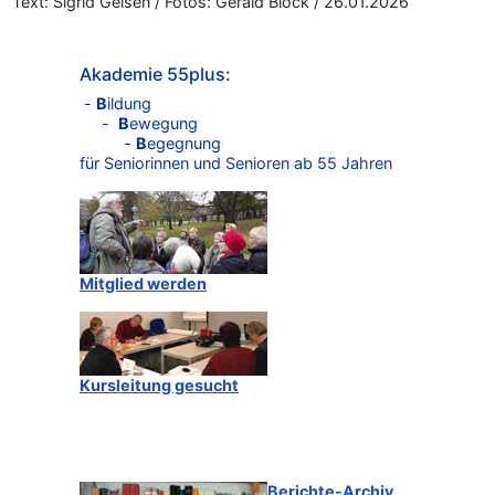
Text: Sigrid Geisen / Fotos: Gerald Block / 26.01.2026
Akademie 55plus:
-
B
ildung
-
B
ewegung
-
B
egegnung
für Seniorinnen und Senioren ab 55 Jahren
Mitglied werden
Kursleitung gesucht
Berichte-Archiv