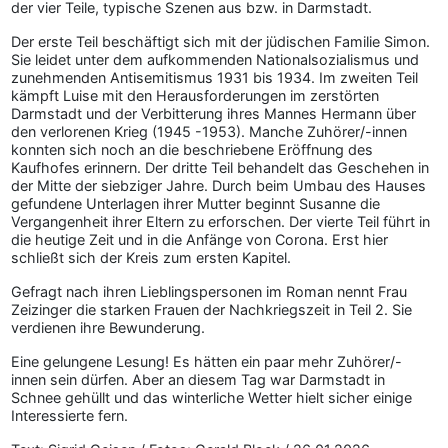
der vier Teile, typische Szenen aus bzw. in Darmstadt.
Der erste Teil beschäftigt sich mit der jüdischen Familie Simon.
Sie leidet unter dem aufkommenden Nationalsozialismus und
zunehmenden Antisemitismus 1931 bis 1934. Im zweiten Teil
kämpft Luise mit den Herausforderungen im zerstörten
Darmstadt und der Verbitterung ihres Mannes Hermann über
den verlorenen Krieg (1945 -1953). Manche Zuhörer/-innen
konnten sich noch an die beschriebene Eröffnung des
Kaufhofes erinnern. Der dritte Teil behandelt das Geschehen in
der Mitte der siebziger Jahre. Durch beim Umbau des Hauses
gefundene Unterlagen ihrer Mutter beginnt Susanne die
Vergangenheit ihrer Eltern zu erforschen. Der vierte Teil führt in
die heutige Zeit und in die Anfänge von Corona. Erst hier
schließt sich der Kreis zum ersten Kapitel.
Gefragt nach ihren Lieblingspersonen im Roman nennt Frau
Zeizinger die starken Frauen der Nachkriegszeit in Teil 2. Sie
verdienen ihre Bewunderung.
Eine gelungene Lesung! Es hätten ein paar mehr Zuhörer/-
innen sein dürfen. Aber an diesem Tag war Darmstadt in
Schnee gehüllt und das winterliche Wetter hielt sicher einige
Interessierte fern.