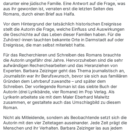
darunter eine jüdische Familie. Eine Antwort auf die Frage, was
aus ihr geworden ist, verraten erst die letzten Seiten des
Romans, durch einen Brief aus Haifa.
Vor dem Hintergrund der tatsächlich historischen Ereignisse
stellt die Autorin die Frage, welche Einfluss und Auswirkungen
die Geschichte auf das Leben dieser Familien haben. Für die
Zuhörer/-innen tauchten bekannte Orte in Darmstadt auf oder
Ereignisse, die man selbst miterlebt hatte.
Für das Recherchieren und Schreiben des Romans brauchte
die Autorin ungefähr drei Jahre. Hervorzuheben sind die sehr
aufwändigen Recherchearbeiten und das Heranziehen von
Experten. Barbara Zeizinger geht das Thema journalistisch an,
Journalistin war ihr Berufswunsch, bevor sie sich aus familiären
Gründen dem Lehrberuf zuwandte – und später dem
Schreiben. Der vorliegende Roman ist das siebte Buch der
Autorin (drei Lyrikbände, vier Romane) im Pop Verlag. Als
Lyrikerin arbeitete sie mit dem Maler Eberhard Malwitz
zusammen, er gestaltete auch das Umschlagbild zu diesem
Roman.
Nicht als Mitleidende, sondern als Beobachtende setzt sich die
Autorin mit den vier Zeitetagen auseinander. Jede Zeit prägt die
Menschen und ihr Verhalten. Barbara Zeizinger las aus jedem